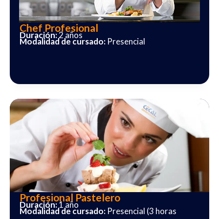
Chef Profesional
Duración:
2 años
Modalidad de cursado:
Presencial
Profesional Pastelero
Duración:
1 año
Modalidad de cursado:
Presencial (3 horas